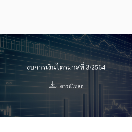
เมื่อท่านเข้าชมเว็บไซต์ของเรา อาจมีการจัดเก็บหรือกู้คืนข้อมูลจากเบราว์เซอร์
ของท่านในรูปแบบของคุกกี้ ข้อมูลเหล่านี้อาจเป็นข้อมูลเกี่ยวกับท่าน ความชอบ
ของท่าน หรืออุปกรณ์ของท่าน ซึ่งส่วนมากจะถูกใช้เพื่อทำให้เว็บไซต์สามารถ
ทำงานได้ตามที่ท่านคาดหวัง ข้อมูลเหล่านี้มักไม่ได้ระบุถึงตัวท่านอย่างเฉพาะ
เจาะจง แต่สามารถให้ประสบการณ์การท่องเว็บแบบปรับแต่งเฉพาะสำหรับท่าน
มากขึ้น เราเคารพในสิทธิความเป็นส่วนตัวของท่าน โดยให้ท่านสามารถเลือกไม่
อนุญาตการทำงานของคุกกี้บางประเภทได้ ท่านสามารถคลิกบนหัวข้อชื่อคุกกี้
แต่ละประเภทเพื่อเรียนรู้เพิ่มเติมและปรับเปลี่ยนการตั้งค่าได้ ทั้งนี้ การปิดการใช้
งานคุกกี้บางประเภทอาจส่งผลกระทบต่อประสบการณ์การใช้งานเว็บหรือบริการ
ที่เราได้เสนอให้แก่ท่านได้
ดูข้อมูลเพิ่มเติม
งบการเงินไตรมาสที่ 3/2564
คุกกี้ที่จำเป็น
เปิดใช้งานตลอดเวลา
(Strictly Necessary Cookies)
ดาวน์โหลด
คุกกี้ประเภทนี้มีความจำเป็นต่อการทำงานของเว็บไซต์ เพื่อให้เว็บไซต์สามารถ
ทำงานได้เป็นปกติ มีความปลอดภัย และทำให้ท่านสามารถเข้าใช้เว็บไซต์ได้ เช่น
การ log in เข้าสู่เว็บไซต์ การยืนยันตัวตน ทั้งนี้ ท่านไม่สามารถปิดการใช้งานของ
คุกกี้ประเภทนี้ผ่านระบบของเว็บไซต์ของเราได้
คุกกี้เพื่อการวิเคราะห์
(Analytic Cookies)